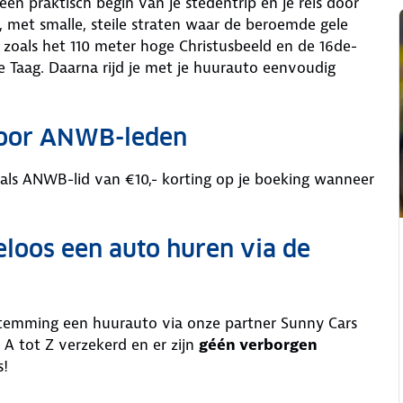
en praktisch begin van je stedentrip én je reis door
 met smalle, steile straten waar de beroemde gele
zoals het 110 meter hoge Christusbeeld en de 16de-
 Taag. Daarna rijd je met je huurauto eenvoudig
voor ANWB-leden
 als ANWB-lid van €10,- korting op je boeking wanneer
eloos een auto huren via de
stemming een huurauto via onze partner Sunny Cars
 A tot Z verzekerd en er zijn
géén verborgen
s!