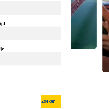
ijd
ijd
Zoeken