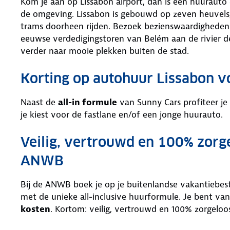
Kom je aan op Lissabon airport, dan is een huurauto e
de omgeving. Lissabon is gebouwd op zeven heuvels,
trams doorheen rijden. Bezoek bezienswaardigheden 
eeuwse verdedigingstoren van Belém aan de rivier de
verder naar mooie plekken buiten de stad.
Korting op autohuur Lissabon 
Naast de
all-in formule
van Sunny Cars profiteer je
je kiest voor de fastlane en/of een jonge huurauto.
Veilig, vertrouwd en 100% zorg
ANWB
Bij de ANWB boek je op je buitenlandse vakantiebe
met de unieke all-inclusive huurformule. Je bent van
kosten
. Kortom: veilig, vertrouwd en 100% zorgeloo