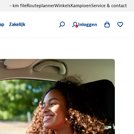
- km file
Routeplanner
Winkels
Kampioen
Service & contact
Inloggen
ap
Zakelijk