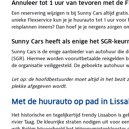
Annuleer tot 1 uur van tevoren met de F
Een reservering wijzigen is bij Sunny Cars altijd grat
unieke Flexservice kun je je huurauto tot 1 uur voor
reisplannen ineens? Dan hoef je je nergens zorgen o
Sunny Cars heeft als enige het SGR-keu
Sunny Cars is de enige aanbieder van autohuur die 
(SGR). Hiermee worden vooruitbetaalde reisgelden bi
de organisatie veiliggesteld. De geboekte autohuur 
Let op: de hoofdbestuurder moet altijd in het bezit 
plekke afgegeven wordt.
Met de huurauto op pad in Liss
Het historische en tegelijkertijd trendy Lissabon i
rivier Taag. De kleurrijke straten nodigen uit voor e
wijk Belém bijvoorbeeld het Hiëronymietenklooster e