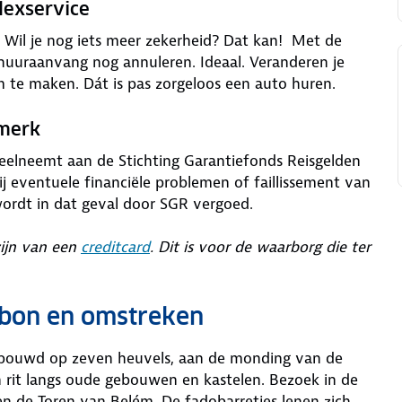
lexservice
is. Wil je nog iets meer zekerheid? Dat kan! Met de
 huuraanvang nog annuleren. Ideaal. Veranderen je
m te maken. Dát is pas zorgeloos een auto huren.
rmerk
deelneemt aan de Stichting Garantiefonds Reisgelden
j eventuele financiële problemen of faillissement van
wordt in dat geval door SGR vergoed.
zijn van een
creditcard
. Dit is voor de waarborg die ter
abon en omstreken
s gebouwd op zeven heuvels, aan de monding van de
en rit langs oude gebouwen en kastelen. Bezoek in de
n de Toren van Belém. De fadobarretjes lenen zich