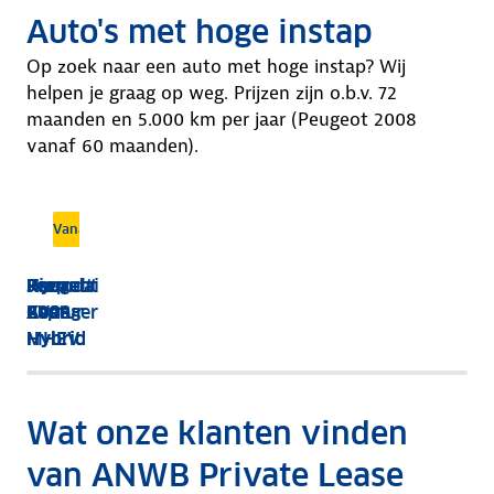
Auto's met hoge instap
Op zoek naar een auto met hoge instap? Wij
helpen je graag op weg. Prijzen zijn o.b.v. 72
maanden en 5.000 km per jaar (Peugeot 2008
vanaf 60 maanden).
ing
ing
ing
ing
Vanaf 419,- per maand
Vanaf 389,- per maand
Vanaf 399,- per maand
Vanaf 449,- per maand
Vanaf 429,- per maand
Hyundai
Kia
Peugeot
Renault
Jeep
Kona
EV2
2008
Captur
Avenger
Hybrid
MHEV
Hybrid
Wat onze klanten vinden
van ANWB Private Lease