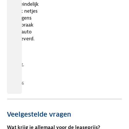
uiteindelijk
ook netjes
volgens
afspraak
de auto
geleverd.
G.
van
den
Berg
,
27
mei
2026
Veelgestelde vragen
Wat krijg je allemaal voor de leaseprijs?