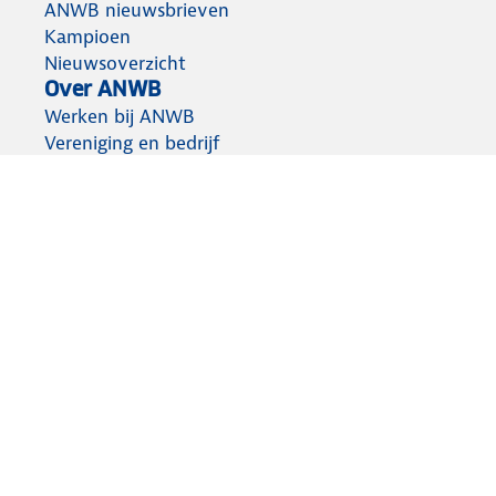
ANWB nieuwsbrieven
Kampioen
Nieuwsoverzicht
Over ANWB
Werken bij ANWB
Vereniging en bedrijf
Voor de pers
Voor onderweg
Direct pech melden
ANWB Winkels
ANWB apps
Aansprakelijkheid
Privacy statement
Cookies wijzigen
Algemene voorwaarden
Lidmaatschap opzeggen
© ANWB