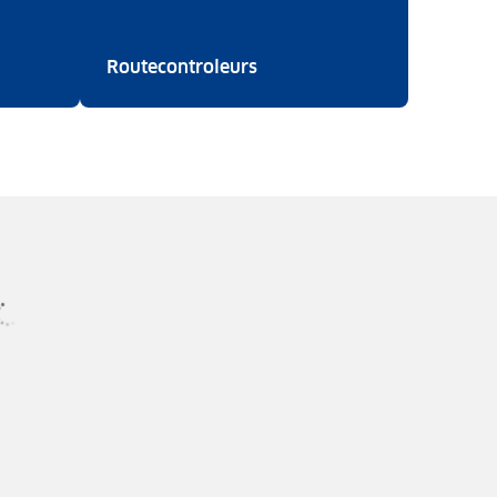
ietsenplan
Routecontroleurs
Routecontroleurs