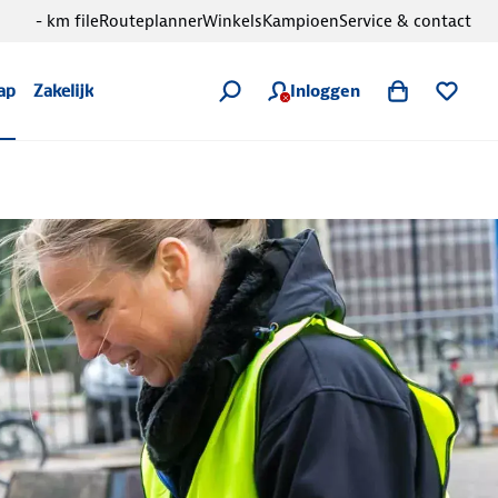
- km file
Routeplanner
Winkels
Kampioen
Service & contact
Inloggen
ap
Zakelijk