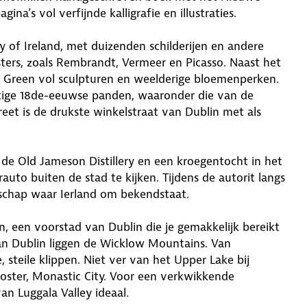
a’s vol verfijnde kalligrafie en illustraties.
ry of Ireland, met duizenden schilderijen en andere
ters, zoals Rembrandt, Vermeer en Picasso. Naast het
s Green vol sculpturen en weelderige bloemenperken.
atige 18de-eeuwse panden, waaronder die van de
reet is de drukste winkelstraat van Dublin met als
de Old Jameson Distillery en een kroegentocht in het
auto buiten de stad te kijken. Tijdens de autorit langs
dschap waar Ierland om bekendstaat.
, een voorstad van Dublin die je gemakkelijk bereikt
an Dublin liggen de Wicklow Mountains. Van
steile klippen. Niet ver van het Upper Lake bij
ster, Monastic City. Voor een verkwikkende
an Luggala Valley ideaal.