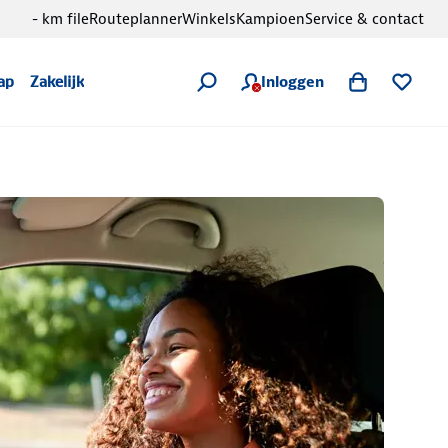
- km file
Routeplanner
Winkels
Kampioen
Service & contact
Inloggen
ap
Zakelijk