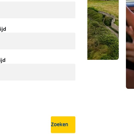
ijd
ijd
Zoeken