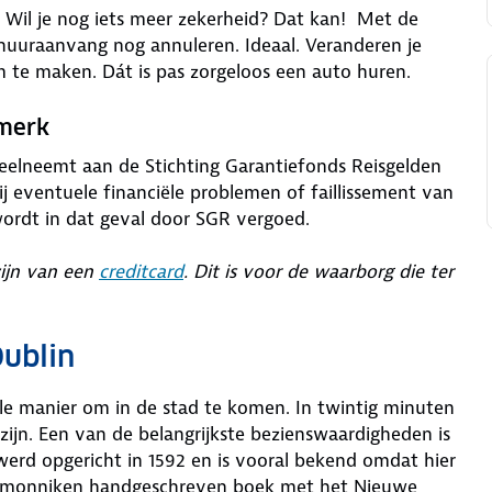
is. Wil je nog iets meer zekerheid? Dat kan! Met de
 huuraanvang nog annuleren. Ideaal. Veranderen je
m te maken. Dát is pas zorgeloos een auto huren.
rmerk
deelneemt aan de Stichting Garantiefonds Reisgelden
j eventuele financiële problemen of faillissement van
wordt in dat geval door SGR vergoed.
zijn van een
creditcard
. Dit is voor de waarborg die ter
ublin
lle manier om in de stad te komen. In twintig minuten
zijn. Een van de belangrijkste bezienswaardigheden is
 werd opgericht in 1592 en is vooral bekend omdat hier
he monniken handgeschreven boek met het Nieuwe