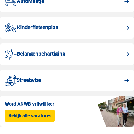
AutoMaatje
Kinderfietsenplan
Belangenbehartiging
Streetwise
Word ANWB vrijwilliger
Bekijk alle vacatures