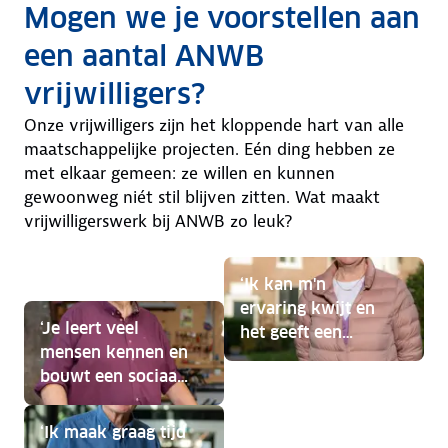
Mogen we je voorstellen aan
een aantal ANWB
vrijwilligers?
Onze vrijwilligers zijn het kloppende hart van alle
maatschappelijke projecten. Eén ding hebben ze
met elkaar gemeen: ze willen en kunnen
gewoonweg niét stil blijven zitten. Wat maakt
vrijwilligerswerk bij ANWB zo leuk?
‘Ik kan m'n
ervaring kwijt en
‘Je leert veel
het geeft een
mensen kennen en
dankbaar gevoel’
bouwt een sociaal
netwerk op.’
‘Ik maak graag tijd