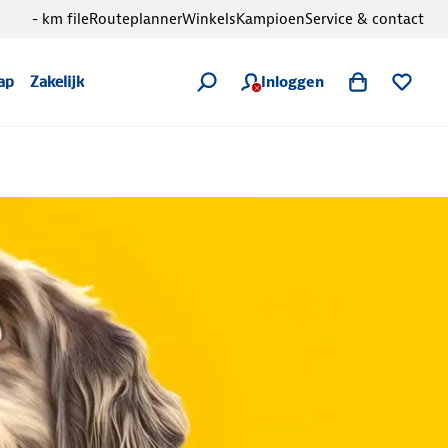
- km file
Routeplanner
Winkels
Kampioen
Service & contact
Inloggen
ap
Zakelijk