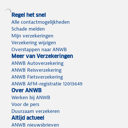
woonverzekeringen
Regel het snel
Wat is het verschil tussen een inboedel- en
Alle contactmogelijkheden
opstalverzekering? Wanneer sluit je deze af?
Schade melden
En is jouw smartphone ook standaard
Mijn verzekeringen
verzekerd?
Verzekering wijzigen
Wij leggen het uit
Overstappen naar ANWB
Meer van Verzekeringen
ANWB Autoverzekering
ANWB Reisverzekering
ANWB Fietsverzekering
ANWB AFM-registratie 12013649
Over ANWB
Werken bij ANWB
Voor de pers
Duurzaam verzekeren
Altijd actueel
ANWB nieuwsbrieven