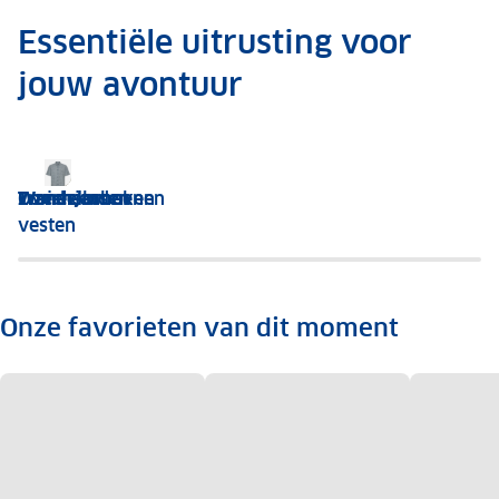
Essentiële uitrusting voor
jouw avontuur
Wandelschoenen
Zomerjassen
Truien en
Wandelbroeken
Overhemden
vesten
Onze favorieten van dit moment