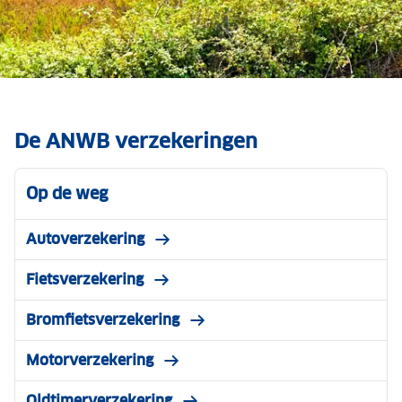
Bosbranden Zuid-Europa
Lees waar je recht op hebt, wat je kunt doen
De ANWB verzekeringen
en wanneer je jouw reisverzekering kunt
inschakelen.
Op de weg
Meer informatie
Autoverzekering
Fietsverzekering
Bromfietsverzekering
Motorverzekering
Oldtimerverzekering