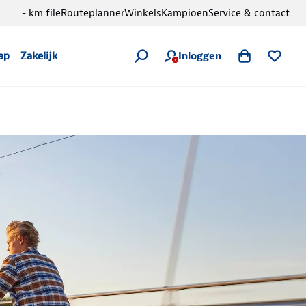
- km file
Routeplanner
Winkels
Kampioen
Service & contact
Inloggen
ap
Zakelijk