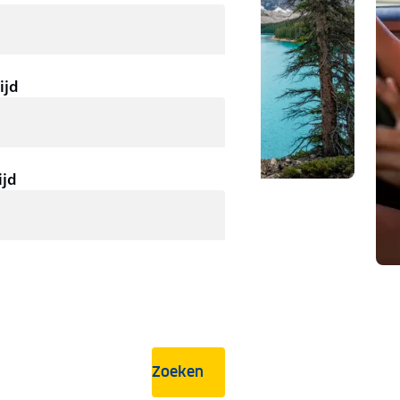
ijd
ijd
Zoeken