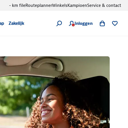
- km file
Routeplanner
Winkels
Kampioen
Service & contact
Inloggen
ap
Zakelijk