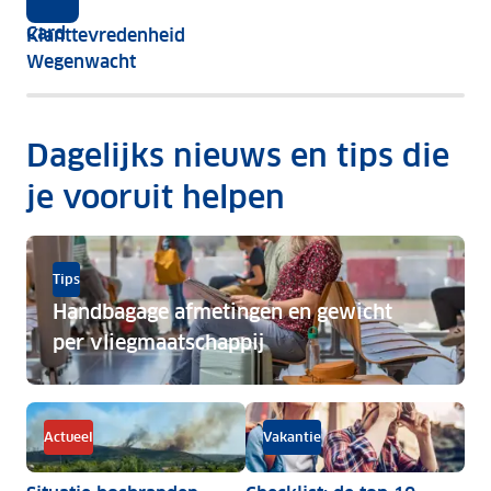
i
t
t
Gold
!
flitsmarathon.
j
i
e
Card
Klanttevredenheid
z
e
k
Wegenwacht
e
a
n
a
r
Dagelijks nieuws en tips die
t
je vooruit helpen
Tips
Handbagage afmetingen en gewicht
per vliegmaatschappij
Handbagage afmetingen en gewicht per vliegmaatscha
Actueel
Vakantie