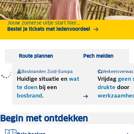
Jouw zomerse uitje start hier...
Bestel je tickets met ledenvoordeel
Route plannen
Pech melden
Bosbranden Zuid-Europa
Verkeersverwac
Huidige situatie
en
wat
Vrijdag
geen 
te doen
bij een
drukte
door
bosbrand
.
werkzaamhe
en
recreatiev
Begin met ontdekken