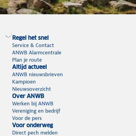
Leuke dingen doen in
augustus
Regel het snel
De leukste uitjes mét ledenvoordeel
Service & Contact
Naar de agenda
ANWB Alarmcentrale
Plan je route
Altijd actueel
ANWB nieuwsbrieven
Kampioen
Nieuwsoverzicht
Over ANWB
Werken bij ANWB
Vereniging en bedrijf
Voor de pers
Voor onderweg
Direct pech melden