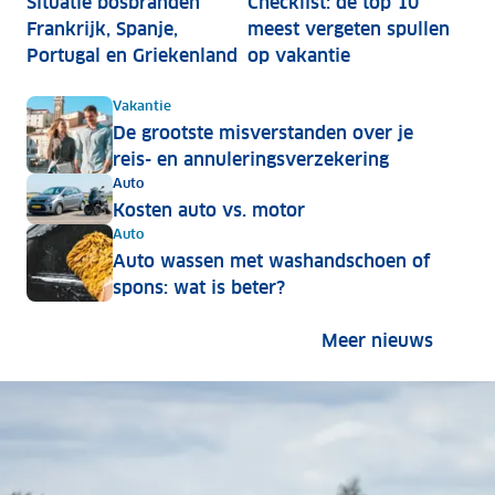
Situatie bosbranden
Checklist: de top 10
Frankrijk, Spanje,
meest vergeten spullen
Portugal en Griekenland
op vakantie
Vakantie
De grootste misverstanden over je
reis- en annuleringsverzekering
Auto
Kosten auto vs. motor
Auto
Auto wassen met washandschoen of
spons: wat is beter?
Naar he
Meer nieuws