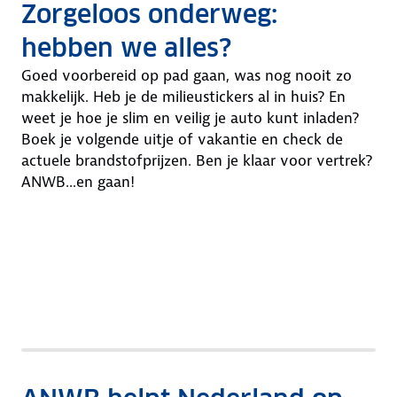
Zorgeloos onderweg:
hebben we alles?
Goed voorbereid op pad gaan, was nog nooit zo
makkelijk. Heb je de milieustickers al in huis? En
weet je hoe je slim en veilig je auto kunt inladen?
Boek je volgende uitje of vakantie en check de
actuele brandstofprijzen. Ben je klaar voor vertrek?
ANWB...en gaan!
M
T
O
Checklist
i
i
p
S
l
C
p
S
v
t
i
h
s
h
a
a
e
e
e
o
k
p
u
c
n
p
a
g
s
k
i
d
n
o
t
d
n
e
t
e
i
e
s
b
i