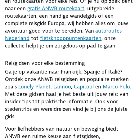
en routekaarten voor elke reis. Of je nu op zoek bent
naar een
gratis ANWB routekaart
, uitgebreide
routekaarten, een handige wandelgids of een
complete reisgids Europa, wij hebben alles om jouw
avontuur goed voor te bereiden. Van
autoroutes
Nederland
tot
fietsknooppuntenkaarten
, onze
collectie helpt je om zorgeloos op pad te gaan.
Reisgidsen voor elke bestemming
Ga je op vakantie naar Frankrijk, Spanje of Italië?
Ontdek onze ANWB reisgidsen en populaire merken
zoals
Lonely Planet
,
Lannoo
,
Capitool
en
Marco Polo
.
Met deze gidsen haal je het beste uit jouw reis: van
insider tips tot praktische informatie. Ook voor
stedentrips en wereldreizen vind je bij ons de juiste
gids.
Voor liefhebbers van natuur en beweging biedt
ANWB een ruime keuze aan fietsgidsen,