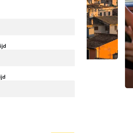
ijd
ijd