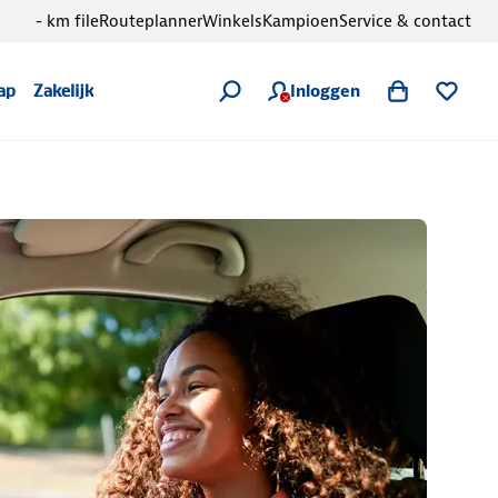
- km file
Routeplanner
Winkels
Kampioen
Service & contact
Inloggen
ap
Zakelijk