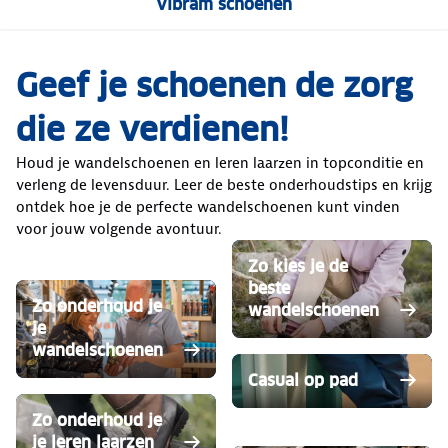
Vibram schoenen
Geef je schoenen de zorg
die ze verdienen!
Houd je wandelschoenen en leren laarzen in topconditie en
verleng de levensduur. Leer de beste onderhoudstips en krijg
ontdek hoe je de perfecte wandelschoenen kunt vinden
voor jouw volgende avontuur.
Zo kies je de
beste
Zo onderhoud je
wandelschoenen
je
wandelschoenen
Casual op pad
Zo onderhoud je
je leren laarzen