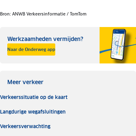
Enschede
Almelo
A35
Bron: ANWB Verkeersinformatie / TomTom
Den Haag
Amsterdam
A44
Werkzaamheden vermijden?
Naar de Onderweg app
Breda
Bergen op Zoom
A58
's-Hertogenbosch
knp. Zonzeel
A59
Meer verkeer
Maasbracht
Nijmegen
A73
Verkeerssituatie op de kaart
Langdurige wegafsluitingen
Sassenheim
Velsen
A208
Verkeersverwachting