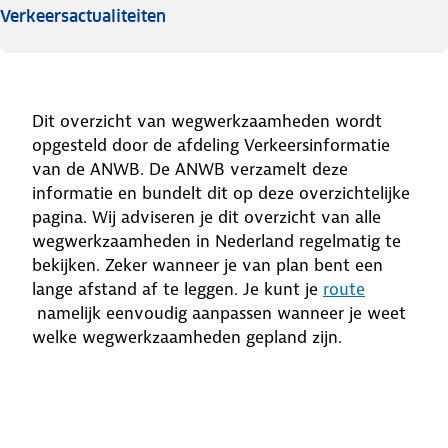
2
werkzaamheden
N3
Verkeersactualiteiten
2
werkzaamheden
N34
Dit overzicht van wegwerkzaamheden wordt
opgesteld door de afdeling Verkeersinformatie
2
werkzaamheden
N48
van de ANWB. De ANWB verzamelt deze
informatie en bundelt dit op deze overzichtelijke
pagina. Wij adviseren je dit overzicht van alle
Zwolle
Emmeloord
N50
wegwerkzaamheden in Nederland regelmatig te
bekijken. Zeker wanneer je van plan bent een
lange afstand af te leggen. Je kunt je
route
Middelburg
Brouwersdam
N57
namelijk eenvoudig aanpassen wanneer je weet
welke wegwerkzaamheden gepland zijn.
2
werkzaamheden
N210
Hoek van Holland
Den Haag-Zuid
N211