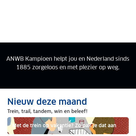
ANWB Kampioen helpt jou en Nederland sinds
1885 zorgeloos en met plezier op weg.
Ga verder met Kampioen
Rubriek:
Nieuw deze maand
AUGUSTUS 2026
Trein, trail, tandem, win en beleef!
Met de trein op vakantie? Zó pak je dat aan