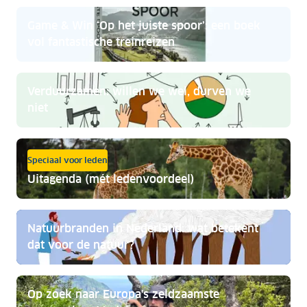
Game & Win ‘Op het juiste spoor’: een boek
vol fantastische treinreizen
Verduurzamen: willen we wel, durven we
niet
Speciaal voor leden
Uitagenda (mét ledenvoordeel)
Natuurbranden in Nederland: wat betekent
dat voor de natuur?
Op zoek naar Europa's zeldzaamste