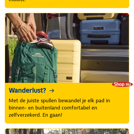
Shop nu
Wanderlust?
Met de juiste spullen bewandel je elk pad in
binnen- en buitenland comfortabel en
zelfverzekerd. En gaan!