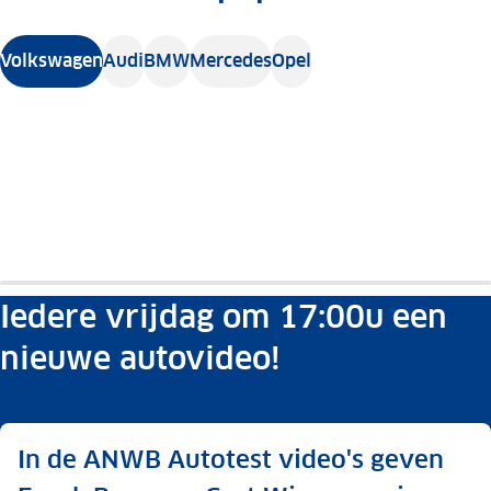
Volkswagen
Audi
BMW
Mercedes
Opel
Volkswagen
Volkswagen
Volkswagen
Volkswagen
Volkswagen
Volkswagen
ID.3
Up!
Polo
Golf
Up!
Golf
Auto
Auto
Auto
Auto
Auto
Auto
review
review
review
review
review
review
Iedere vrijdag om 17:00u een
nieuwe autovideo!
In de ANWB Autotest video's geven