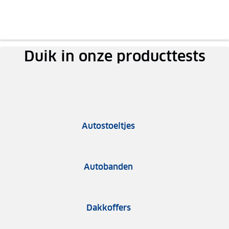
Auto
Auto
Auto
85kw
185kw
103kw
review
review
review
Testrapport
Testrapport
Testrapport
Duik in onze producttests
Autostoeltjes
Autobanden
Dakkoffers