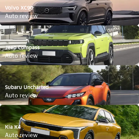
Volvo XC90
Auto review
Jeep Compass
Auto review
Subaru Uncharted
Auto review
Kia K4
Auto review