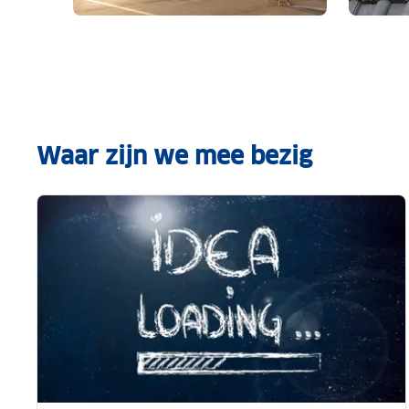
EU bereikt akkoord rechten luchtvaartpassagie
ANWB Ene
Waar zijn we mee bezig