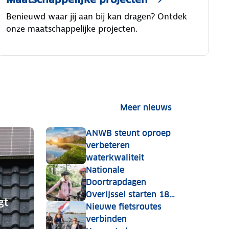
Benieuwd waar jij aan bij kan dragen? Ontdek
onze maatschappelijke projecten.
Meer nieuws
ANWB steunt oproep
verbeteren
waterkwaliteit
Nationale
Doortrapdagen
Overijssel starten 18
gt
mei
Nieuwe fietsroutes
verbinden