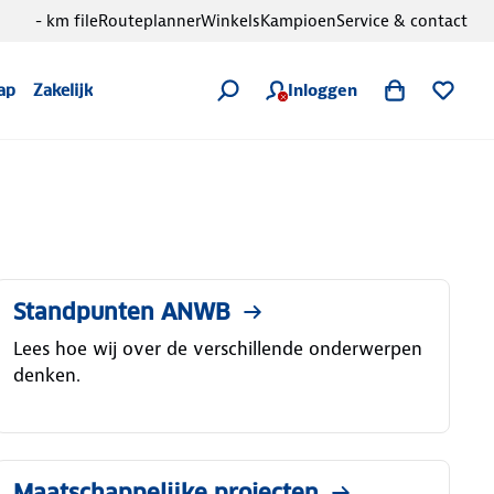
- km file
Routeplanner
Winkels
Kampioen
Service & contact
Inloggen
ap
Zakelijk
Standpunten ANWB
Lees hoe wij over de verschillende onderwerpen
denken.
Maatschappelijke projecten