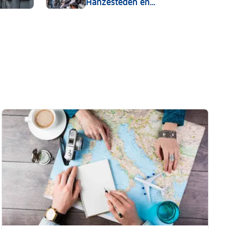
Hanzesteden en
m energietransitie te versnellen
rivierenlandschap in
de IJsseldelta