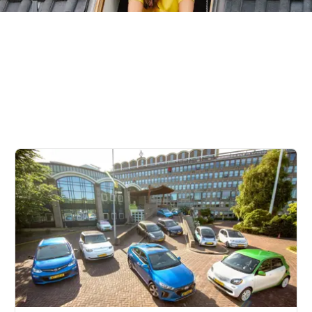
rs
rgiedashboard: bij middeninkomens ligt grootste kans o