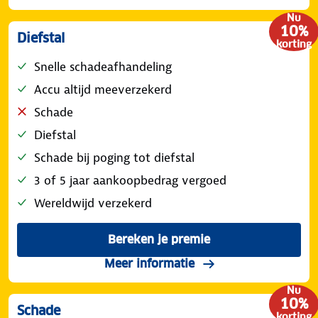
Nu
10%
Diefstal
korting
Snelle schadeafhandeling
Accu altijd meeverzekerd
Schade
Diefstal
Schade bij poging tot diefstal
3 of 5 jaar aankoopbedrag vergoed
Wereldwijd verzekerd
Bereken je premie
voor de ANWB Fietsverzeke
over de dekking diefst
Meer informatie
Nu
10%
Schade
korting