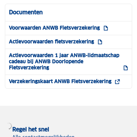
Doneer je oude fiets en maak een kind blij!
Het ANWB Kinderfietsenplan zamelt fietsen
Documenten
in, knapt ze op en geeft ze door aan kinderen
die geen fiets hebben.
Voorwaarden ANWB Fietsverzekering
Doneren aan het ANWB Kinderfietsenplan
Actievoorwaarden fietsverzekering
Actievoorwaarden 1 jaar ANWB-lidmaatschap
cadeau bij ANWB Doorlopende
Fietsverzekering
Verzekeringskaart ANWB Fietsverzekering
Regel het snel
Alle contactmogelijkheden