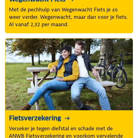
Met de pechhulp van Wegenwacht Fiets je zo
weer verder. Wegenwacht, maar dan voor je fiets.
Al vanaf 2,32 per maand.
Fietsverzekering
Verzeker je tegen diefstal en schade met de
ANWB Fietsverzekering en voorkom vervelende