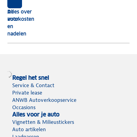
instap
is
autokosten
De
Alles over
dat
moet
voor-
autokosten
wat
je
en
voor
rekening
nadelen
mij?
houden?
Regel het snel
Service & Contact
Private lease
ANWB Autoverkoopservice
Occasions
Alles voor je auto
Vignetten & Milieustickers
Auto artikelen
Laadpassen