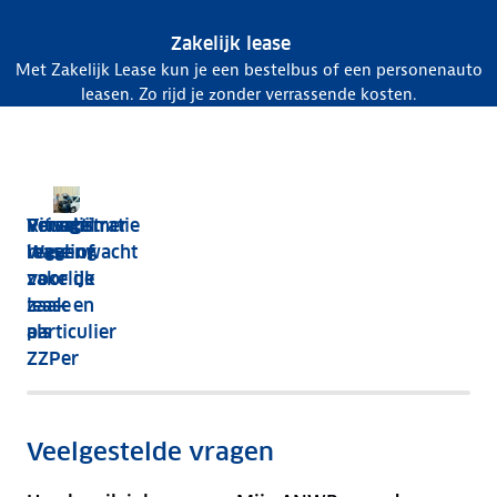
Zakelijk lease
Met Zakelijk Lease kun je een bestelbus of een personenauto
leasen. Zo rijd je zonder verrassende kosten.
Verschil
Ritregistratie
Private
Youngtimer
Wegenwacht
lease of
regeling
voor de
zakelijk
zaak en
lease
particulier
als
ZZPer
Veelgestelde vragen