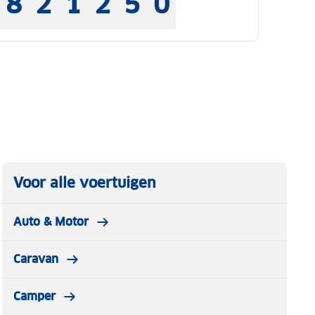
8
2
1
2
5
0
Voor alle voertuigen
Auto & Motor
Caravan
Camper