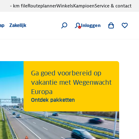
- km file
Routeplanner
Winkels
Kampioen
Service & contact
Inloggen
ap
Zakelijk
Ga goed voorbereid op
vakantie met Wegenwacht
Europa
Ontdek pakketten