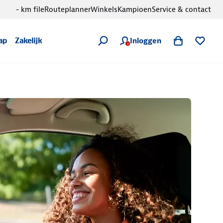
- km file
Routeplanner
Winkels
Kampioen
Service & contact
Inloggen
ap
Zakelijk