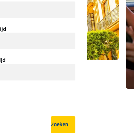
ijd
ijd
Zoeken