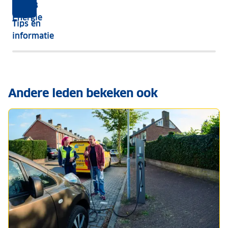
ANWB
van
Energie
Tips en
elektrische
informatie
auto's
Andere leden bekeken ook