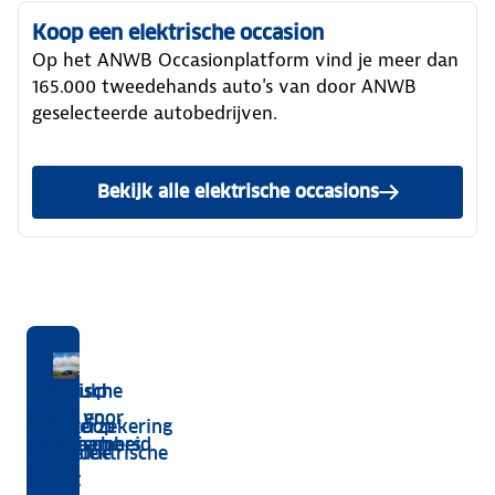
Koop een elektrische occasion
Op het ANWB Occasionplatform vind je meer dan
165.000 tweedehands auto's van door ANWB
geselecteerde autobedrijven.
Bekijk alle elektrische occasions
Alles
Bereken je maandbedrag
Bereken je premie
Elektrisch
Pechhulp
Elektrische
over
rijden voor
voor
auto’s en
Goedkoop
Autoverzekering
techniek
ondernemers
elektrische
duurzaamheid
laden doe
voor elektrische
en
auto's
je met
auto's
onderhoud