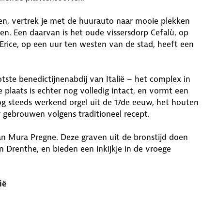
n, vertrek je met de huurauto naar mooie plekken
eden. Een daarvan is het oude vissersdorp Cefalù, op
rice, op een uur ten westen van de stad, heeft een
otste benedictijnenabdij van Italië – het complex in
 plaats is echter nog volledig intact, en vormt een
og steeds werkend orgel uit de 17de eeuw, het houten
er gebrouwen volgens traditioneel recept.
an Mura Pregne. Deze graven uit de bronstijd doen
Drenthe, en bieden een inkijkje in de vroege
ië