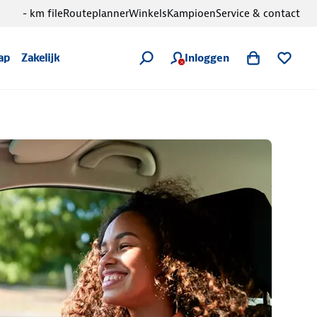
- km file
Routeplanner
Winkels
Kampioen
Service & contact
Inloggen
ap
Zakelijk