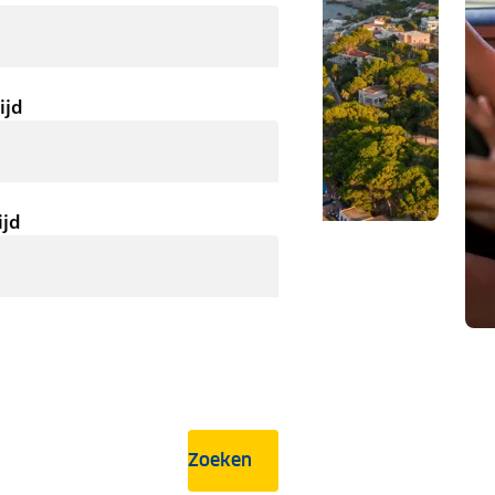
ijd
ijd
Zoeken