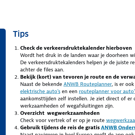
Tips
Check de verkeersdruktekalender hierboven
Wordt het druk in de landen waar je doorheen wi
De verkeersdruktekalenders helpen je de juiste reis
achter de files aan.
Bekijk (kort) van tevoren je route en de ver
Naast de bekende
ANWB Routeplanner
, is er oo
elektrische auto's
en een
routeplanner voor auto
aankomsttijden zelf instellen. Je ziet direct of e
werkzaamheden of wegafsluitingen zijn.
Overzicht wegwerkzaamheden
Check voor vertrek of er op je route
wegwerkza
Gebruik tijdens de reis de gratis
ANWB Onder
Naast navigeren in heel Europa geeft de app ook 