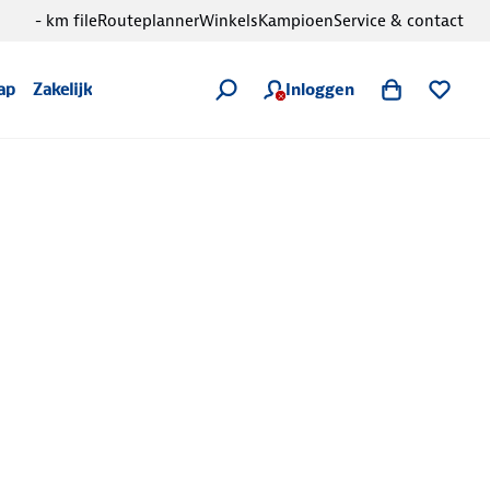
- km file
Routeplanner
Winkels
Kampioen
Service & contact
Inloggen
ap
Zakelijk