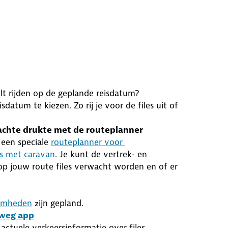
lt rijden op de geplande reisdatum?
datum te kiezen. Zo rij je voor de files uit of
wachte drukte met de routeplanner
k een speciale
routeplanner voor
's met caravan
. Je kunt de vertrek- en
r op jouw route files verwacht worden en of er
amheden
zijn gepland.
weg app
actuele verkeersinformatie over files,