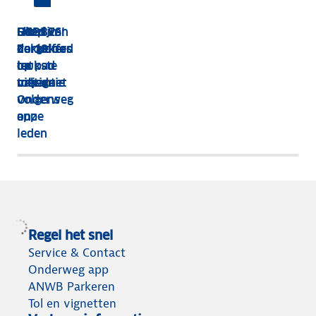
HEBBES!
Shop van
Dit zijn
Goed
Zorgeloos
dakkoffer
de 13
verzekerd
op pad
tot
leukste
op
met de
tolvignet
uitjes
vakantie
Onderweg
volgens
app
onze
leden
Regel het snel
Service & Contact
Onderweg app
ANWB Parkeren
Tol en vignetten