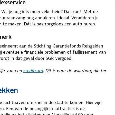
lexservice
is. Wil je nog iets meer zekerheid? Dat kan! Met de
 huuraanvang nog annuleren. Ideaal. Veranderen je
m te maken. Dát is pas zorgeloos een auto huren.
rmerk
deelneemt aan de Stichting Garantiefonds Reisgelden
j eventuele financiële problemen of faillissement van
wordt in dat geval door SGR vergoed.
zijn van een
creditcard
. Dit is voor de waarborg die ter
dekken
e luchthaven om snel in de stad te komen. Hier zijn
. Een van de belangrijkste attracties is de
n die na het stichten van Marseille in 600 voor