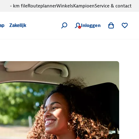
- km file
Routeplanner
Winkels
Kampioen
Service & contact
Inloggen
ap
Zakelijk