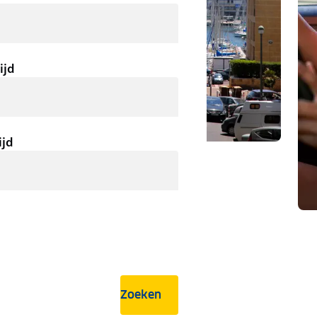
ijd
ijd
Zoeken