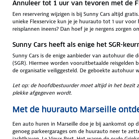
Annuleer tot 1 uur van tevoren met de F
Een reservering wijzigen is bij Sunny Cars altijd grat
unieke Flexservice kun je je huurauto tot 1 uur voor
reisplannen ineens? Dan hoef je je nergens zorgen o
Sunny Cars heeft als enige het SGR-keu
Sunny Cars is de enige aanbieder van autohuur die 
(SGR). Hiermee worden vooruitbetaalde reisgelden bi
de organisatie veiliggesteld. De geboekte autohuur 
Let op: de hoofdbestuurder moet altijd in het bezit 
plekke afgegeven wordt.
Met de huurauto Marseille ont
Een auto huren in Marseille doe je bij aankomst op d
genoeg parkeergarages om de huurauto neer te zetten
jachthaven, Le Vieux Port. Het waren de oude Grieke