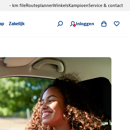
- km file
Routeplanner
Winkels
Kampioen
Service & contact
Inloggen
ap
Zakelijk