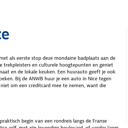
ce
p met als eerste stop deze mondaine badplaats aan de
re trekpleisters en culturele hoogtepunten en geniet
imaat en de lokale keuken. Een huurauto geeft je ook
oeken. Bij de ANWB huur je een auto in Nice tegen
r niet om een creditcard mee te nemen, want die
praktisch begin van een rondreis langs de Franse
ice zelf, met zijn levendige boulevard, of verder langs