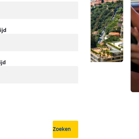
ijd
ijd
Zoeken