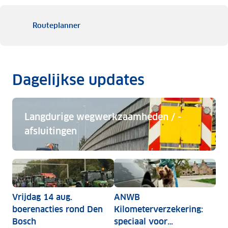
Routeplanner
Dagelijkse updates
Langdurige wegwerkzaamheden / -
afsluitingen
Langdurige wegwerkzaamheden / -afsluitingen
Vrijdag 14 aug.
ANWB
boerenacties rond Den
Kilometerverzekering:
Bosch
speciaal voor