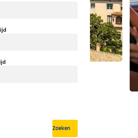
ijd
ijd
Zoeken