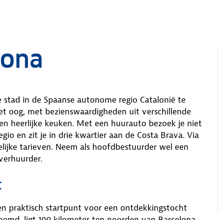
rona
e stad in de Spaanse autonome regio Catalonië te
het oog, met bezienswaardigheden uit verschillende
een heerlijke keuken. Met een huurauto bezoek je niet
io en zit je in drie kwartier aan de Costa Brava. Via
lijke tarieven. Neem als hoofdbestuurder wel een
verhuurder.
t
en praktisch startpunt voor een ontdekkingstocht
emd, ligt 100 kilometer ten noorden van Barcelona