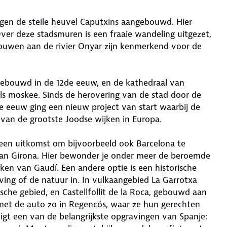
 tegen de steile heuvel Caputxins aangebouwd. Hier
er deze stadsmuren is een fraaie wandeling uitgezet,
bouwen aan de rivier Onyar zijn kenmerkend voor de
gebouwd in de 12de eeuw, en de kathedraal van
ls moskee. Sinds de herovering van de stad door de
de eeuw ging een nieuw project van start waarbij de
en van de grootste Joodse wijken in Europa.
o een uitkomst om bijvoorbeeld ook Barcelona te
 van Girona. Hier bewonder je onder meer de beroemde
ken van Gaudí. Een andere optie is een historische
ing of de natuur in. In vulkaangebied La Garrotxa
sche gebied, en Castellfollit de la Roca, gebouwd aan
 met de auto zo in Regencós, waar ze hun gerechten
 ligt een van de belangrijkste opgravingen van Spanje: