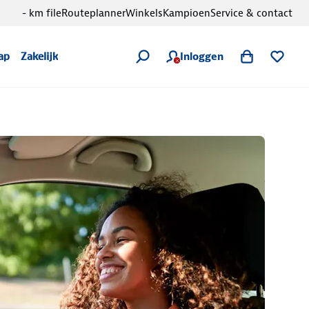
- km file
Routeplanner
Winkels
Kampioen
Service & contact
Inloggen
ap
Zakelijk