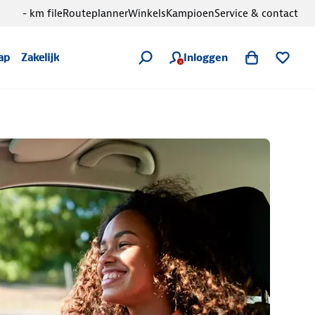
- km file
Routeplanner
Winkels
Kampioen
Service & contact
Inloggen
ap
Zakelijk