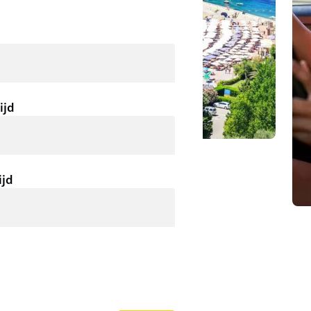
ijd
ijd