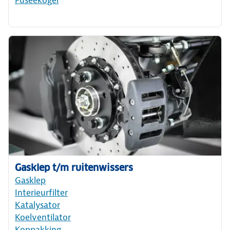
Gasklep t/m ruitenwissers
Gasklep
Interieurfilter
Katalysator
Koelventilator
Koppakking