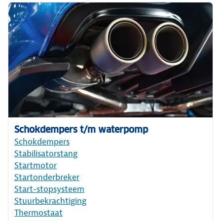
Schokdempers t/m waterpomp
Schokdempers
Stabilisatorstang
Startmotor
Startonderbreker
Start-stopsysteem
Stuurbekrachtiging
Thermostaat