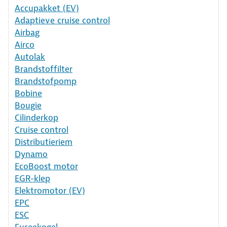
Accupakket (EV)
Adaptieve cruise control
Airbag
Airco
Autolak
Brandstoffilter
Brandstofpomp
Bobine
Bougie
Cilinderkop
Cruise control
Distributieriem
Dynamo
EcoBoost motor
EGR-klep
Elektromotor (EV)
EPC
ESC
Fuseekogel