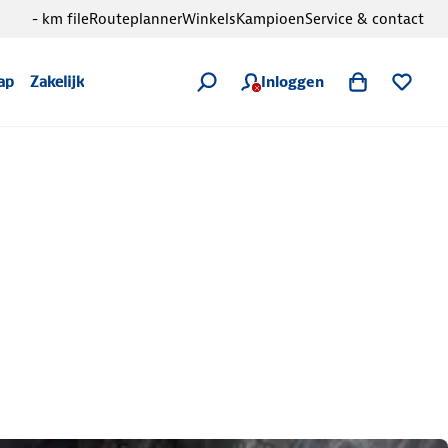
- km file
Routeplanner
Winkels
Kampioen
Service & contact
Inloggen
ap
Zakelijk