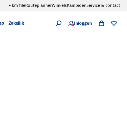
- km file
Routeplanner
Winkels
Kampioen
Service & contact
Inloggen
ap
Zakelijk