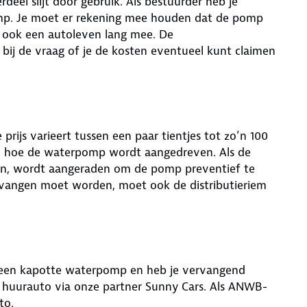
el slijt door gebruik. Als bestuurder heb je
mp. Je moet er rekening mee houden dat de pomp
 ook een autoleven lang mee. De
 bij de vraag of je de kosten eventueel kunt claimen
prijs varieert tussen een paar tientjes tot zo’n 100
van hoe de waterpomp wordt aangedreven. Als de
en, wordt aangeraden om de pomp preventief te
rvangen moet worden, moet ook de distributieriem
ge een kapotte waterpomp en heb je vervangend
 huurauto via onze partner Sunny Cars. Als ANWB-
to.