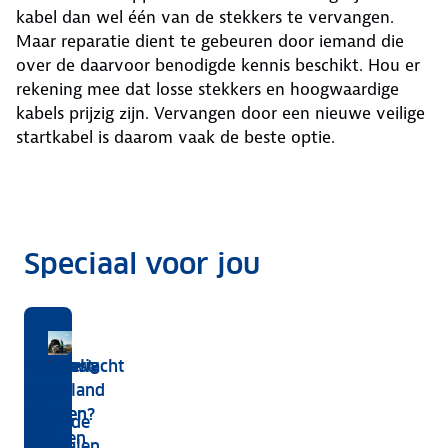
kabel dan wel één van de stekkers te vervangen.
Maar reparatie dient te gebeuren door iemand die
over de daarvoor benodigde kennis beschikt. Hou er
rekening mee dat losse stekkers en hoogwaardige
kabels prijzig zijn. Vervangen door een nieuwe veilige
startkabel is daarom vaak de beste optie.
Speciaal voor jou
Je
Overzicht van alle oplaadpunten
Help,
Hoe
Wat kost
Voordelig
Wegenwacht
elektrische
mijn
werkt
het
thuis
Nederland
Hier
auto
auto
opladen?
opladen
laden
staan de
opladen
laadt
van een
met
laadpalen