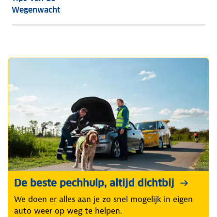
niet
Wegenwacht
goed?
Dit
zijn
de
3
meest
voorkomende
oorzaken
én
oplossingen
De beste pechhulp, altijd dichtbij
We doen er alles aan je zo snel mogelijk in eigen
auto weer op weg te helpen.