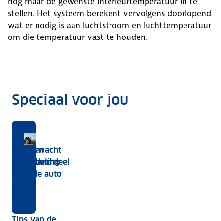
nog maar de gewenste interieurtemperatuur in te
stellen. Het systeem berekent vervolgens doorlopend
wat er nodig is aan luchtstroom en luchttemperatuur
om die temperatuur vast te houden.
Speciaal voor jou
voor
B
st
Werkt
Ozon
Bereken
ANWB
Wegenwacht
de
behandeling
wat je
Ledenvoordeel
Nederland
airco
auto
voor de auto
van
waard
je
is
auto
Tips van de