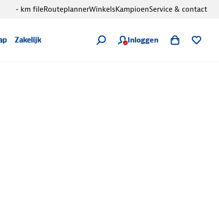
- km file
Routeplanner
Winkels
Kampioen
Service & contact
Inloggen
ap
Zakelijk