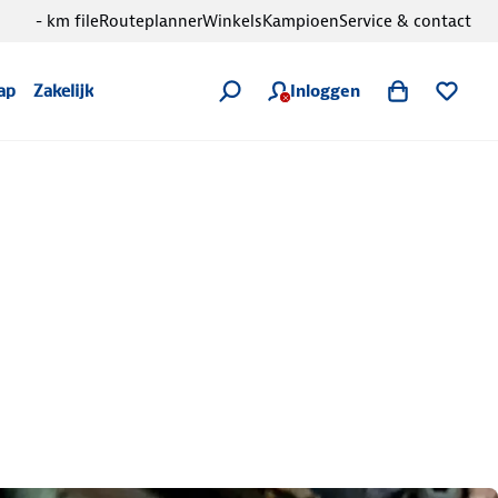
- km file
Routeplanner
Winkels
Kampioen
Service & contact
Inloggen
ap
Zakelijk