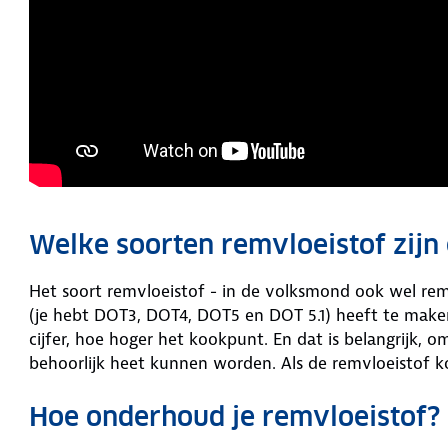
Welke soorten remvloeistof zijn 
Het soort remvloeistof - in de volksmond ook wel remo
(je hebt DOT3, DOT4, DOT5 en DOT 5.1) heeft te mak
cijfer, hoe hoger het kookpunt. En dat is belangrijk
behoorlijk heet kunnen worden. Als de remvloeistof 
Hoe onderhoud je remvloeistof?