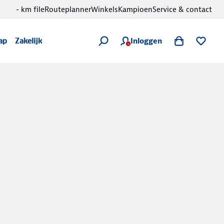
- km file
Routeplanner
Winkels
Kampioen
Service & contact
Inloggen
ap
Zakelijk