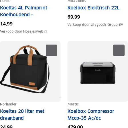
Cuhoc
Moa Colors
Koeltas 4L Palmprint -
Koelbox Elektrisch 22L
Koelhoudend -
69,99
14,99
Verkoop door
Lifegoods Group BV
Verkoop door
Hoesjesweb.nl
Norlander
Mestic
Koeltas 20 liter met
Koelbox Compressor
draagband
Mccp-35 Ac/dc
24,99
479,00