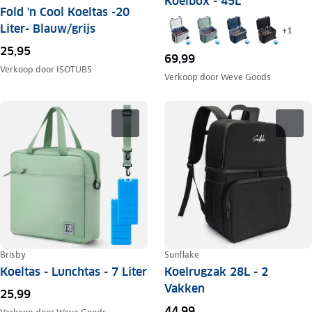
Koelbox - 45L
Fold 'n Cool Koeltas -20
Liter- Blauw/grijs
+
1
25,95
69,99
Verkoop door
ISOTUBS
Verkoop door
Weve Goods
Brisby
Sunflake
Koeltas - Lunchtas - 7 Liter
Koelrugzak 28L - 2
Vakken
25,99
44,99