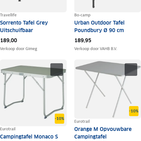
Travellife
Bo-camp
Sorrento Tafel Grey
Urban Outdoor Tafel
Uitschuifbaar
Poundbury Ø 90 cm
189,00
189,95
Verkoop door
Gimeg
Verkoop door
VAHB B.V.
-10%
-10%
Eurotrail
Orange M Opvouwbare
Eurotrail
Campingtafel Monaco S
Campingtafel