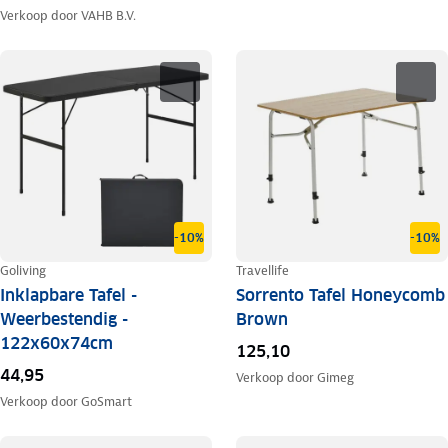
Verkoop door
VAHB B.V.
-10%
-10%
Goliving
Travellife
Inklapbare Tafel -
Sorrento Tafel Honeycomb
Weerbestendig -
Brown
122x60x74cm
125,10
44,95
Verkoop door
Gimeg
Verkoop door
GoSmart