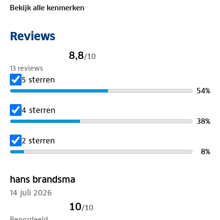
flexibiliteit en comfort zoeken bij elk avontuur.
Bekijk alle kenmerken
Specificaties
Inhoud: 40 liter (60 blikjes/15 flessen)
Reviews
4 standen: koel & warm tot 55°C
Stroom: 12V en 230V
8,8
/
10
Geluidsniveau: 48 dB
13 reviews
Afmetingen: 56,1 x 39,1 x 41,6 cm
5 sterren
54
%
4 sterren
38
%
2 sterren
8
%
hans brandsma
14 juli 2026
10
/
10
Beoordeeld