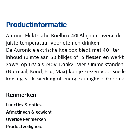
Productinformatie
Auronic Elektrische Koelbox 40LAltijd en overal de
juiste temperatuur voor eten en drinken
De Auronic elektrische koelbox biedt met 40 liter
inhoud ruimte aan 60 blikjes of 15 flessen en werkt
zowel op 12V als 230V. Dankzij vier slimme standen
(Normaal, Koud, Eco, Max) kun je kiezen voor snelle
koeling, stille werking of energiezuinigheid. Gebruik
hem op het strand, tijdens het kamperen of
onderweg; dankzij handvat en wielen neem je hem
Kenmerken
eenvoudig mee. Ideaal voor gezinnen of groepen die
Functies & opties
altijd willen genieten van gekoelde drankjes of
Afmetingen & gewicht
warme maaltijden, ongeacht de locatie.
Overige kenmerken
Waarom kiezen voor Auronic?
Productveiligheid
Voor actieve gezinnen en buitenliefhebbers die