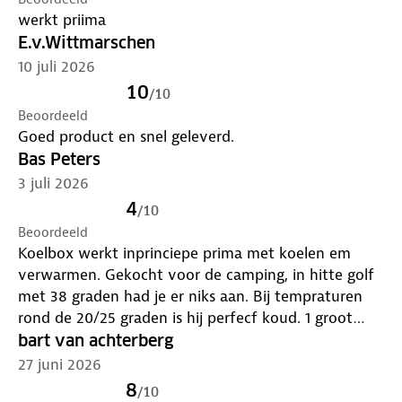
werkt priima
E.v.Wittmarschen
10 juli 2026
10
/
10
Beoordeeld
Goed product en snel geleverd.
Bas Peters
3 juli 2026
4
/
10
Beoordeeld
Koelbox werkt inprinciepe prima met koelen em
verwarmen. Gekocht voor de camping, in hitte golf
met 38 graden had je er niks aan. Bij tempraturen
rond de 20/25 graden is hij perfecf koud. 1 groot
nadeel, elke keer als ik de koelbox open doe komt er
bart van achterberg
(condens) water uit het koel motertje, en word alles
27 juni 2026
nat. Dat maakt het alleen geschikt voor blikjes,
8
/
10