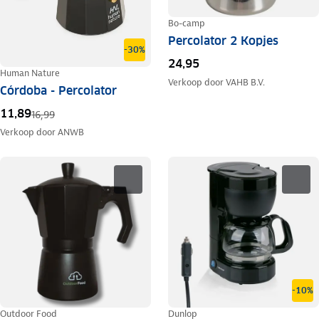
Bo-camp
Percolator 2 Kopjes
-30%
24,95
Human Nature
Verkoop door
VAHB B.V.
Córdoba - Percolator
11,89
16,99
Verkoop door
ANWB
-10%
Outdoor Food
Dunlop