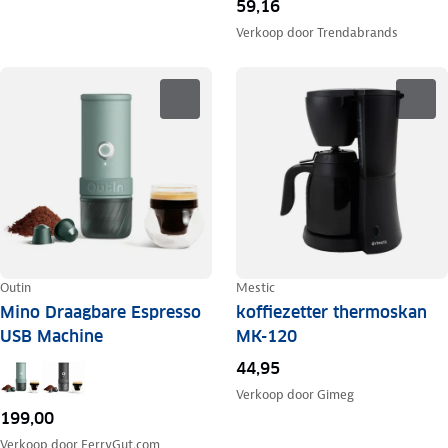
59,16
Verkoop door
Trendabrands
Outin
Mestic
Mino Draagbare Espresso
koffiezetter thermoskan
USB Machine
MK-120
44,95
Verkoop door
Gimeg
199,00
Verkoop door
FerryGut.com