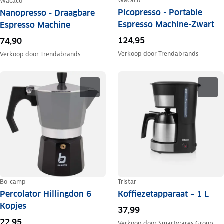
Wacaco
Wacaco
Picopresso - Portable
Nanopresso - Draagbare
Espresso Machine-Zwart
Espresso Machine
124,95
74,90
Verkoop door
Trendabrands
Verkoop door
Trendabrands
Bo-camp
Tristar
Percolator Hillingdon 6
Koffiezetapparaat – 1 L
Kopjes
37,99
22,95
Verkoop door
Smartwares Group