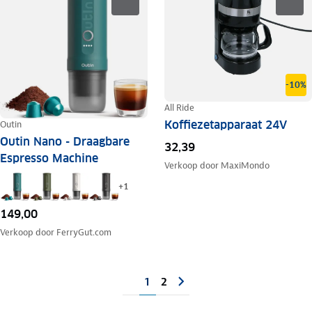
-10%
All Ride
Koffiezetapparaat 24V
Outin
Outin Nano - Draagbare
32,39
Espresso Machine
Verkoop door
MaxiMondo
+
1
149,00
Verkoop door
FerryGut.com
1
2