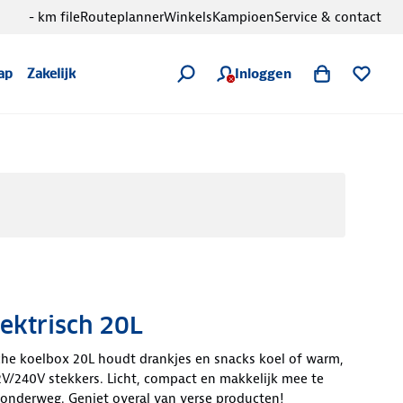
- km file
Routeplanner
Winkels
Kampioen
Service & contact
Inloggen
ap
Zakelijk
ektrisch 20L
che koelbox 20L houdt drankjes en snacks koel of warm,
V/240V stekkers. Licht, compact en makkelijk mee te
 onderweg. Geniet overal van verse producten!