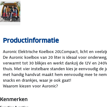
Productinformatie
Auronic Elektrische Koelbox 20LCompact, licht en veelz
De Auronic koelbox van 20 liter is ideaal voor onderweg, 
verwarmt tot 30 blikjes en werkt dankzij de 12V en 240V
thuis. Met vier instelbare standen kies je eenvoudig de j
met handig handvat maakt hem eenvoudig mee te nemen.
snacks en drankjes, waar je ook gaat!
Waarom kiezen voor Auronic?
Voor iedereen die flexibiliteit en gemak zoekt in een co
Specificaties
Kenmerken
Inhoud: 20 liter (30 blikjes)