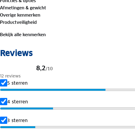
Functies & opties
4 standen: koel & warm
Afmetingen & gewicht
Stroom: 12V en 240V
Overige kenmerken
Geluidsniveau: 48 dB
Productveiligheid
Afmetingen binnen: 34x18x34 cm
Bekijk alle kenmerken
Reviews
8,2
/
10
12 reviews
5 sterren
4 sterren
3 sterren