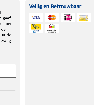
Veilig en Betrouwbaar
l
n geef
ij per
 de
 uit de
ntvang