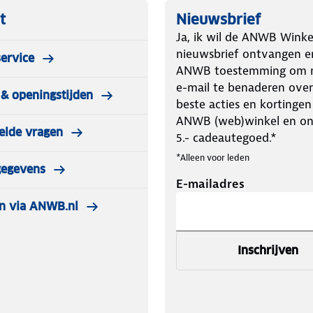
t
Nieuwsbrief
Ja, ik wil de ANWB Winke
nieuwsbrief ontvangen e
ervice
ANWB toestemming om m
e-mail te benaderen over
& openingstijden
beste acties en kortingen
ANWB (web)winkel en o
elde vragen
5.- cadeautegoed.*
*Alleen voor leden
gegevens
E-mailadres
n via ANWB.nl
Inschrijven