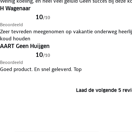
Weinig koeling, en heel veel geluid Geen succes bij deze 
H Wagenaar
10
/
10
Beoordeeld
Zeer tevreden meegenomen op vakantie onderweg heerlijk a
koud houden
AART Geen Huijgen
10
/
10
Beoordeeld
Goed product. En snel geleverd. Top
Laad de volgende 5 rev