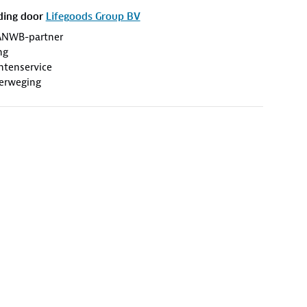
ding door
Lifegoods Group BV
ANWB-partner
ng
antenservice
erweging