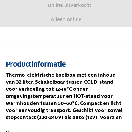
Online uitverkocht
Alleen online
Productinformatie
Thermo-elektrische koelbox met een inhoud
van 32 liter. Schakelbaar tussen COLD-stand
voor verkoeling tot 12-18°C onder
omgevingstemperatuur en HOT-stand voor
warmhouden tussen 50-60°C. Compact en licht
voor eenvoudig transport. Geschikt voor zowel
stopcontact (220-240V) als auto (12V). Voorzien
van energiezuinige ECO-stand.
Jouw voordelen